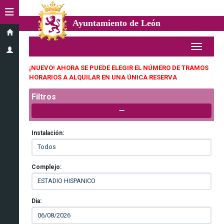
Ayuntamiento de León
¡NUEVO! AHORA SE PUEDE ELEGIR EL NÚMERO DE TRAMOS
HORARIOS A ALQUILAR EN UNA ÚNICA RESERVA
Filtros
Instalación:
Complejo:
Dia: