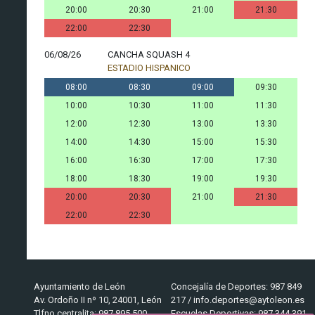
20:00
20:30
21:00
21:30
22:00
22:30
06/08/26
CANCHA SQUASH 4
ESTADIO HISPANICO
08:00
08:30
09:00
09:30
10:00
10:30
11:00
11:30
12:00
12:30
13:00
13:30
14:00
14:30
15:00
15:30
16:00
16:30
17:00
17:30
18:00
18:30
19:00
19:30
20:00
20:30
21:00
21:30
22:00
22:30
Ayuntamiento de León
Concejalía de Deportes: 987 849
Av. Ordoño II nº 10, 24001, León
217 / info.deportes@aytoleon.es
Tlfno centralita: 987 895 500
Escuelas Deportivas: 987 344 391