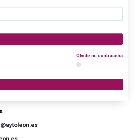
Olvidé mi contraseña
s
r@aytoleon.es
eon.es