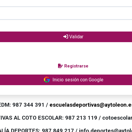
Validar
Registrarse
Inicio sesión con Google
DM: 987 344 391 /
escuelasdeportivas@aytoleon.e
VAS AL COTO ESCOLAR: 987 213 119 / cotoescola
A DEPORTES: 987 849 217 / info.deportes@aytol